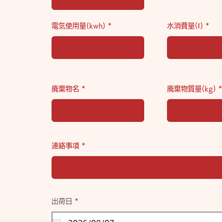
電気使用量(kwh)
水消費量(ℓ)
廃棄物名
廃棄物質量(kg)
連絡事項
r
出荷日
*
e
q
u